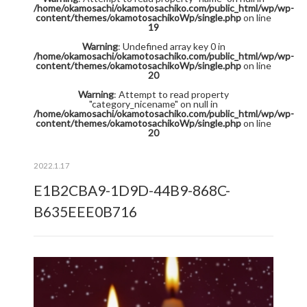
/home/okamosachi/okamotosachiko.com/public_html/wp/wp-
content/themes/okamotosachikoWp/single.php
on line
19
Warning
: Undefined array key 0 in
/home/okamosachi/okamotosachiko.com/public_html/wp/wp-
content/themes/okamotosachikoWp/single.php
on line
20
Warning
: Attempt to read property
"category_nicename" on null in
/home/okamosachi/okamotosachiko.com/public_html/wp/wp-
content/themes/okamotosachikoWp/single.php
on line
20
2022.1.17
E1B2CBA9-1D9D-44B9-868C-
B635EEE0B716