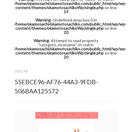
/home/okamosachi/okamotosachiko.com/public_html/wp/wp-
content/themes/okamotosachikoWp/single.php
on line
19
Warning
: Undefined array key 0 in
/home/okamosachi/okamotosachiko.com/public_html/wp/wp-
content/themes/okamotosachikoWp/single.php
on line
20
Warning
: Attempt to read property
"category_nicename" on null in
/home/okamosachi/okamotosachiko.com/public_html/wp/wp-
content/themes/okamotosachikoWp/single.php
on line
20
2021.9.8
55EBCE96-AF76-44A3-9FDB-
506BAA125572