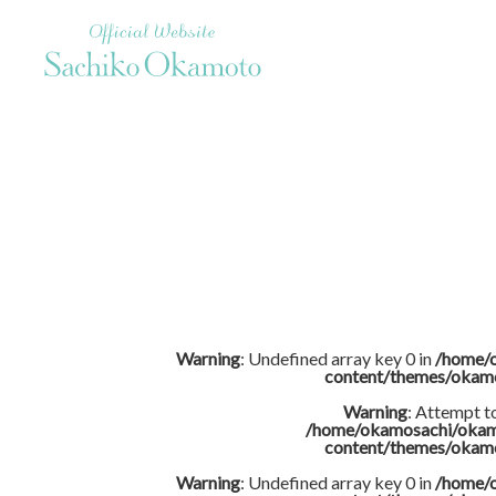
Official Website Sachiko Okamoto
Warning
: Undefined array key 0 in
/home/
content/themes/okam
Warning
: Attempt t
/home/okamosachi/okam
content/themes/okam
Warning
: Undefined array key 0 in
/home/