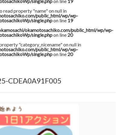
otosachikoWp/single.php
on line
19
o read property "name" on null in
otosachiko.com/public_html/wp/wp-
otosachikoWp/single.php
on line
19
okamosachi/okamotosachiko.com/public_html/wp/wp-
otosachikoWp/single.php
on line
20
 property "category_nicename" on null in
otosachiko.com/public_html/wp/wp-
otosachikoWp/single.php
on line
20
25-CDEA0A91F005