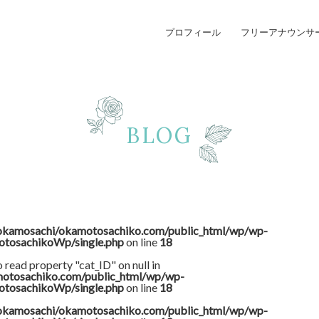
プロフィール
フリーアナウンサ
BLOG
okamosachi/okamotosachiko.com/public_html/wp/wp-
otosachikoWp/single.php
on line
18
o read property "cat_ID" on null in
otosachiko.com/public_html/wp/wp-
otosachikoWp/single.php
on line
18
okamosachi/okamotosachiko.com/public_html/wp/wp-