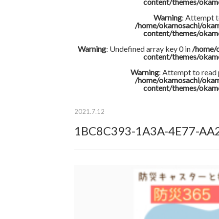
content/themes/okam
Warning
: Attempt t
/home/okamosachi/okam
content/themes/okam
Warning
: Undefined array key 0 in
/home/
content/themes/okam
Warning
: Attempt to read
/home/okamosachi/okam
content/themes/okam
2021.7.12
1BC8C393-1A3A-4E77-AA