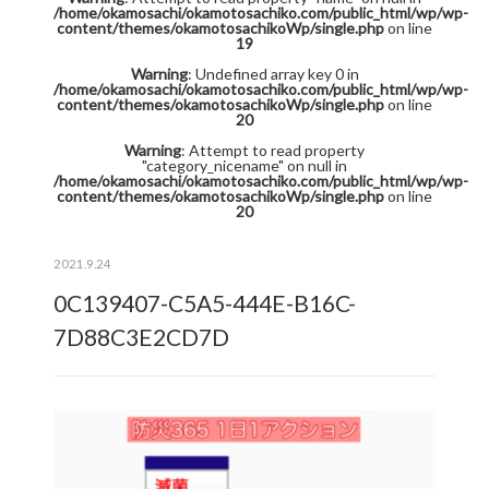
/home/okamosachi/okamotosachiko.com/public_html/wp/wp-
content/themes/okamotosachikoWp/single.php
on line
19
Warning
: Undefined array key 0 in
/home/okamosachi/okamotosachiko.com/public_html/wp/wp-
content/themes/okamotosachikoWp/single.php
on line
20
Warning
: Attempt to read property
"category_nicename" on null in
/home/okamosachi/okamotosachiko.com/public_html/wp/wp-
content/themes/okamotosachikoWp/single.php
on line
20
2021.9.24
0C139407-C5A5-444E-B16C-
7D88C3E2CD7D