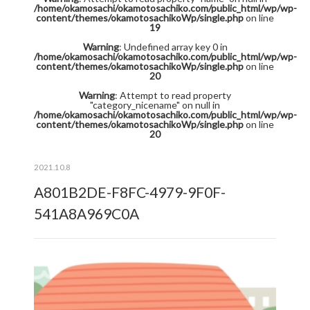
/home/okamosachi/okamotosachiko.com/public_html/wp/wp-
content/themes/okamotosachikoWp/single.php
on line
19
Warning
: Undefined array key 0 in
/home/okamosachi/okamotosachiko.com/public_html/wp/wp-
content/themes/okamotosachikoWp/single.php
on line
20
Warning
: Attempt to read property
"category_nicename" on null in
/home/okamosachi/okamotosachiko.com/public_html/wp/wp-
content/themes/okamotosachikoWp/single.php
on line
20
2021.10.8
A801B2DE-F8FC-4979-9F0F-
541A8A969C0A