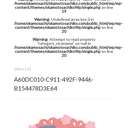
/home/okamosachi/okamotosachiko.com/public_html/wp/wp-
content/themes/okamotosachikoWp/single.php
on line
19
Warning
: Undefined array key 0 in
/home/okamosachi/okamotosachiko.com/public_html/wp/wp-
content/themes/okamotosachikoWp/single.php
on line
20
Warning
: Attempt to read property
"category_nicename" on null in
/home/okamosachi/okamotosachiko.com/public_html/wp/wp-
content/themes/okamotosachikoWp/single.php
on line
20
2021.11.25
A60DC010-C911-492F-9446-
B154478D3E64