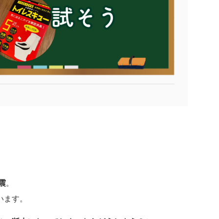
震
。
います。