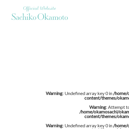
Official Website Sachiko Okamoto
Warning
: Undefined array key 0 in
/home/
content/themes/okam
Warning
: Attempt t
/home/okamosachi/okam
content/themes/okam
Warning
: Undefined array key 0 in
/home/