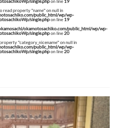
otosachikoWp/single.php
on line
19
o read property "name" on null in
otosachiko.com/public_html/wp/wp-
otosachikoWp/single.php
on line
19
okamosachi/okamotosachiko.com/public_html/wp/wp-
otosachikoWp/single.php
on line
20
 property "category_nicename" on null in
otosachiko.com/public_html/wp/wp-
otosachikoWp/single.php
on line
20