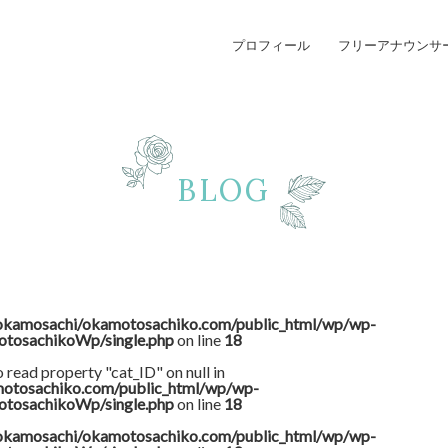
プロフィール
フリーアナウンサ
BLOG
okamosachi/okamotosachiko.com/public_html/wp/wp-
otosachikoWp/single.php
on line
18
o read property "cat_ID" on null in
otosachiko.com/public_html/wp/wp-
otosachikoWp/single.php
on line
18
okamosachi/okamotosachiko.com/public_html/wp/wp-