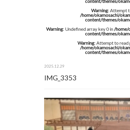
content/themes/okam
Warning
: Attempt t
/home/okamosachi/okam
content/themes/okam
Warning
: Undefined array key 0 in
/home/
content/themes/okam
Warning
: Attempt to read
/home/okamosachi/okam
content/themes/okam
2025.12.29
IMG_3353