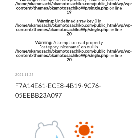
/home/okamosachi/okamotosachiko.com/public_html/wp/wp-
content/themes/okamotosachikoWp/single.php
on line
19
Warning
: Undefined array key 0 in
/home/okamosachi/okamotosachiko.com/public_html/wp/wp-
content/themes/okamotosachikoWp/single.php
on line
20
Warning
: Attempt to read property
"category_nicename" on null in
/home/okamosachi/okamotosachiko.com/public_html/wp/wp-
content/themes/okamotosachikoWp/single.php
on line
20
2021.11.25
F7A14E61-ECE8-4B19-9C76-
05EEBB23A097