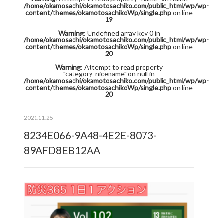
/home/okamosachi/okamotosachiko.com/public_html/wp/wp-
content/themes/okamotosachikoWp/single.php
on line
19
Warning
: Undefined array key 0 in
/home/okamosachi/okamotosachiko.com/public_html/wp/wp-
content/themes/okamotosachikoWp/single.php
on line
20
Warning
: Attempt to read property
"category_nicename" on null in
/home/okamosachi/okamotosachiko.com/public_html/wp/wp-
content/themes/okamotosachikoWp/single.php
on line
20
2021.11.25
8234E066-9A48-4E2E-8073-
89AFD8EB12AA