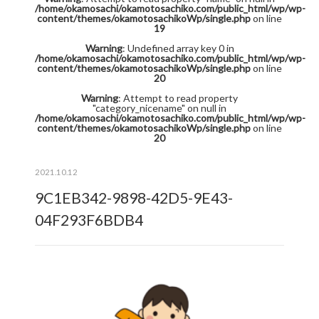
/home/okamosachi/okamotosachiko.com/public_html/wp/wp-
content/themes/okamotosachikoWp/single.php
on line
19
Warning
: Undefined array key 0 in
/home/okamosachi/okamotosachiko.com/public_html/wp/wp-
content/themes/okamotosachikoWp/single.php
on line
20
Warning
: Attempt to read property
"category_nicename" on null in
/home/okamosachi/okamotosachiko.com/public_html/wp/wp-
content/themes/okamotosachikoWp/single.php
on line
20
2021.10.12
9C1EB342-9898-42D5-9E43-
04F293F6BDB4