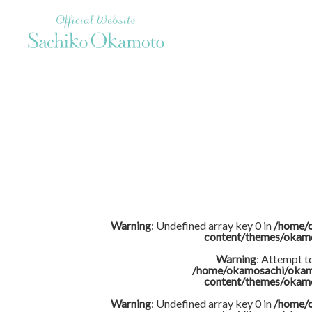
Official Website Sachiko Okamoto
Warning
: Undefined array key 0 in
/home/
content/themes/okam
Warning
: Attempt t
/home/okamosachi/okam
content/themes/okam
Warning
: Undefined array key 0 in
/home/