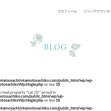
プロフィール
フリーアナウンサ
BLOG
okamosachi/okamotosachiko.com/public_html/wp/wp-
otosachikoWp/single.php
on line
18
o read property "cat_ID" on null in
otosachiko.com/public_html/wp/wp-
otosachikoWp/single.php
on line
18
okamosachi/okamotosachiko.com/public_html/wp/wp-