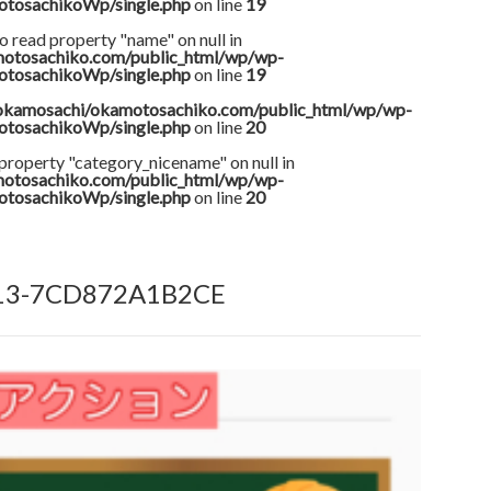
otosachikoWp/single.php
on line
19
o read property "name" on null in
otosachiko.com/public_html/wp/wp-
otosachikoWp/single.php
on line
19
okamosachi/okamotosachiko.com/public_html/wp/wp-
otosachikoWp/single.php
on line
20
 property "category_nicename" on null in
otosachiko.com/public_html/wp/wp-
otosachikoWp/single.php
on line
20
13-7CD872A1B2CE