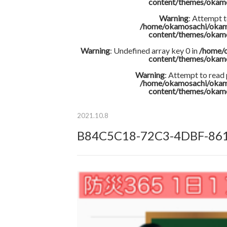
content/themes/okam
Warning
: Attempt t
/home/okamosachi/okam
content/themes/okam
Warning
: Undefined array key 0 in
/home/
content/themes/okam
Warning
: Attempt to read
/home/okamosachi/okam
content/themes/okam
2021.10.8
B84C5C18-72C3-4DBF-86