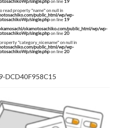
otosachikoWp/single.php
on line
19
o read property "name" on null in
otosachiko.com/public_html/wp/wp-
otosachikoWp/single.php
on line
19
okamosachi/okamotosachiko.com/public_html/wp/wp-
otosachikoWp/single.php
on line
20
 property "category_nicename" on null in
otosachiko.com/public_html/wp/wp-
otosachikoWp/single.php
on line
20
89-DCD40F958C15