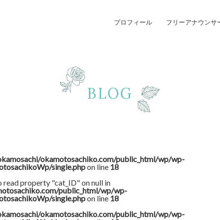
プロフィール
フリーアナウンサ
BLOG
okamosachi/okamotosachiko.com/public_html/wp/wp-
otosachikoWp/single.php
on line
18
o read property "cat_ID" on null in
otosachiko.com/public_html/wp/wp-
otosachikoWp/single.php
on line
18
okamosachi/okamotosachiko.com/public_html/wp/wp-