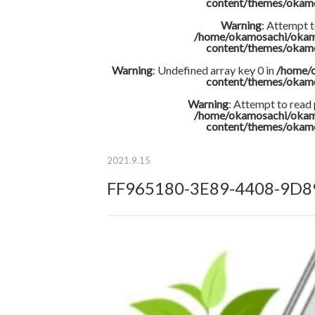
content/themes/okam
Warning
: Attempt t
/home/okamosachi/okam
content/themes/okam
Warning
: Undefined array key 0 in
/home/
content/themes/okam
Warning
: Attempt to read
/home/okamosachi/okam
content/themes/okam
2021.9.15
FF965180-3E89-4408-9D