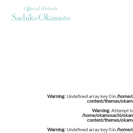
Official Website Sachiko Okamoto
Warning
: Undefined array key 0 in
/home/
content/themes/okam
Warning
: Attempt t
/home/okamosachi/okam
content/themes/okam
Warning
: Undefined array key 0 in
/home/