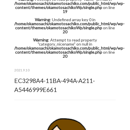
/home/okamosachi/okamotosachiko.com/public_html/wp/wp-
content/themes/okamotosachikoWp/single.php
on line
19
Warning
: Undefined array key 0 in
/home/okamosachi/okamotosachiko.com/public_html/wp/wp-
content/themes/okamotosachikoWp/single.php
on line
20
Warning
: Attempt to read property
"category_nicename" on null in
/home/okamosachi/okamotosachiko.com/public_html/wp/wp-
content/themes/okamotosachikoWp/single.php
on line
20
2021.9.10
EC3298A4-11BA-494A-A211-
A5446999E661