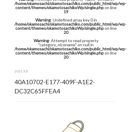
/home/okamosachi/okamotosachiko.com/public_html/wp/wp-
content/themes/okamotosachikoWp/single.php
on line
19
Warning
: Undefined array key 0 in
/home/okamosachi/okamotosachiko.com/public_html/wp/wp-
content/themes/okamotosachikoWp/single.php
on line
20
Warning
: Attempt to read property
"category_nicename" on null in
/home/okamosachi/okamotosachiko.com/public_html/wp/wp-
content/themes/okamotosachikoWp/single.php
on line
20
2021.9.8
40A10702-E177-409F-A1E2-
DC32C65FFEA4