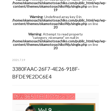
/home/okamosachi/okamotosachiko.com/public_html/wp/wp-
content/themes/okamotosachikoWp/single.php
on line
19
Warning
: Undefined array key 0 in
/home/okamosachi/okamotosachiko.com/public_html/wp/wp-
content/themes/okamotosachikoWp/single.php
on line
20
Warning
: Attempt to read property
"category_nicename" on null in
/home/okamosachi/okamotosachiko.com/public_html/wp/wp-
content/themes/okamotosachikoWp/single.php
on line
20
2021.7.19
3380FAAC-26F7-4E26-918F-
BFDE9E2DC6E4